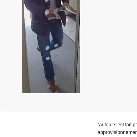
c
i
p
a
l
L'auteur s'est fait 
l'approvisionnement