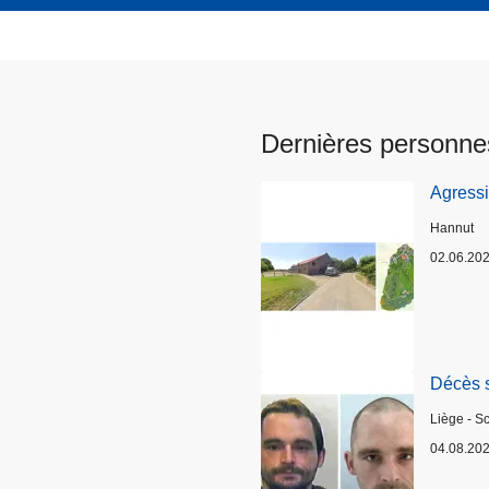
Dernières personne
Agress
Lieux
Hannut
02.06.20
Décès 
Lieux
Liège - S
04.08.20