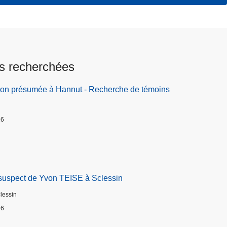
s recherchées
ion présumée à Hannut - Recherche de témoins
26
suspect de Yvon TEISE à Sclessin
clessin
26