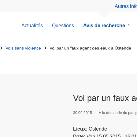
Autres in
Actualités
Questions
Avis de recherche
le
sous
men
de
Vols sans violence
Vol par un faux agent des eaux à Ostende
Avis
de
rech
Vol par un faux 
30.09.2015
À la demande du parqu
Lieux
Ostende
Date
Ven 15.05.2015 - 16:01