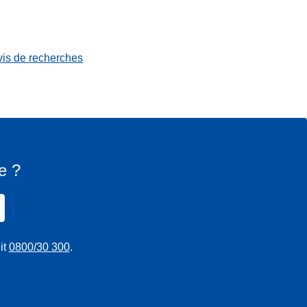
vis de recherches
e ?
it
0800/30 300
.