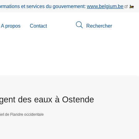
formations et services du gouvernement:
www.belgium.be
A propos
Contact
Rechercher
-
u
erche
agent des eaux à Ostende
et de Flandre occidentale