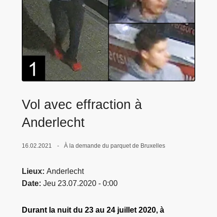
c
i
p
a
l
Vol avec effraction à
Anderlecht
16.02.2021
À la demande du parquet de Bruxelles
Lieux
Anderlecht
Date
Jeu 23.07.2020 - 0:00
Durant la nuit du 23 au 24 juillet 2020, à