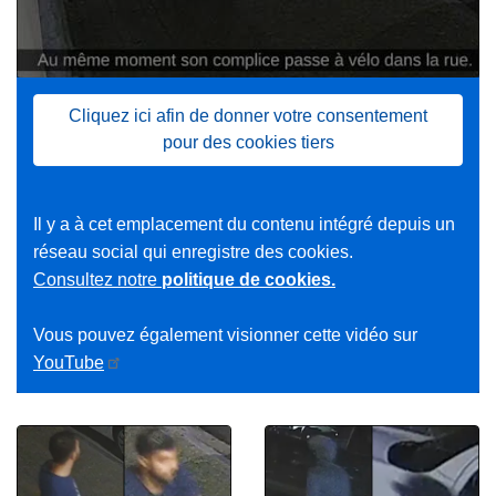
Cliquez ici afin de donner votre consentement
pour des cookies tiers
Il y a à cet emplacement du contenu intégré depuis un
réseau social qui enregistre des cookies.
Consultez notre
politique de cookies.
Vous pouvez également visionner cette vidéo sur
YouTube