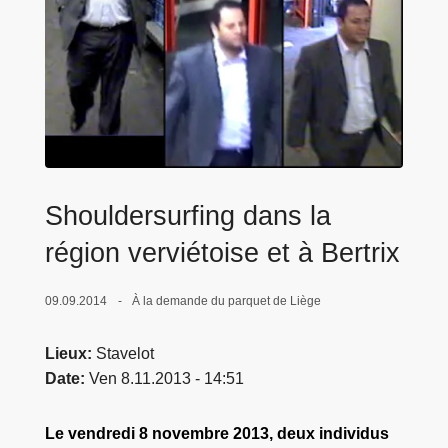
c
i
p
a
l
Shouldersurfing dans la
région verviétoise et à Bertrix
09.09.2014
À la demande du parquet de Liège
Lieux
Stavelot
Date
Ven 8.11.2013 - 14:51
Le vendredi 8 novembre 2013, deux individus