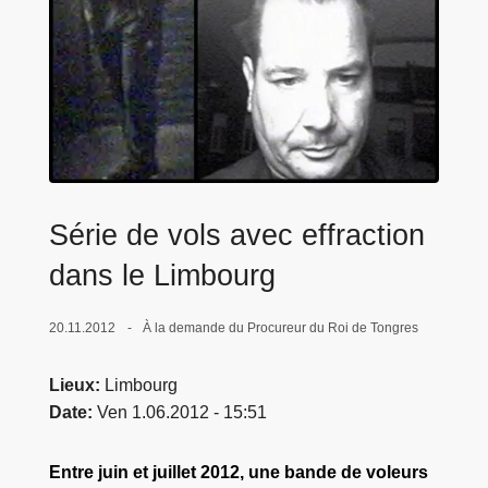
c
i
p
a
l
Série de vols avec effraction
dans le Limbourg
20.11.2012
À la demande du Procureur du Roi de Tongres
Lieux
Limbourg
Date
Ven 1.06.2012 - 15:51
Entre juin et juillet 2012, une bande de voleurs