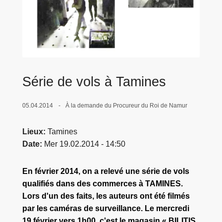
c
i
p
a
l
Série de vols à Tamines
05.04.2014
À la demande du Procureur du Roi de Namur
Lieux
Tamines
Date
Mer 19.02.2014 - 14:50
En février 2014, on a relevé une série de vols
qualifiés dans des commerces à TAMINES.
Lors d'un des faits, les auteurs ont été filmés
par les caméras de surveillance. Le mercredi
19 février vers 1h00, c'est le magasin « BILITIS