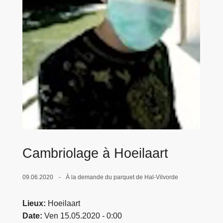
c
i
p
a
l
Cambriolage à Hoeilaart
09.06.2020
À la demande du parquet de Hal-Vilvorde
Lieux
Hoeilaart
Date
Ven 15.05.2020 - 0:00