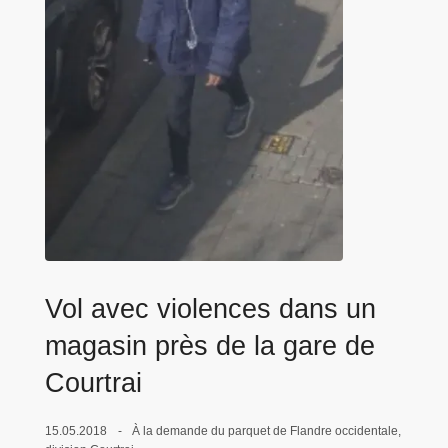
c
i
p
a
l
Vol avec violences dans un
magasin près de la gare de
Courtrai
15.05.2018
À la demande du parquet de Flandre occidentale,