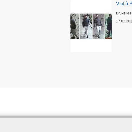
Viol à 
Lieux
Bruxelles
17.01.20