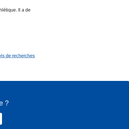
létique. Il a de
vis de recherches
e ?