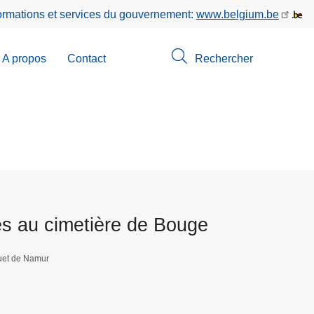
formations et services du gouvernement:
www.belgium.be
A propos
Contact
Rechercher
-
u
erche
es au cimetière de Bouge
uet de Namur