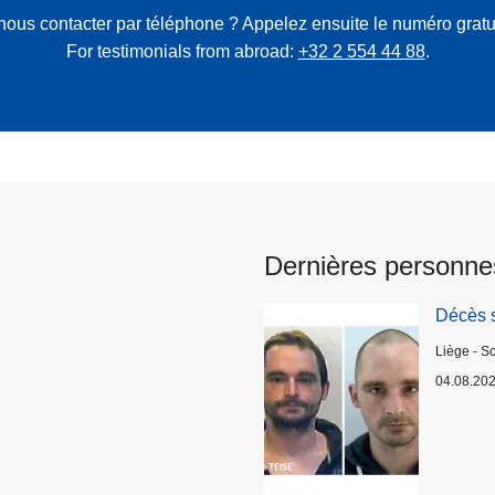
nous contacter par téléphone ? Appelez ensuite le numéro gratu
For testimonials from abroad:
+32 2 554 44 88
.
Dernières personne
Décès 
Lieux
Liège - S
04.08.20