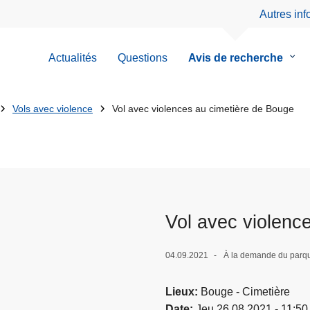
Autres in
Actualités
Questions
Avis de recherche
le
sous
men
de
Vols avec violence
Vol avec violences au cimetière de Bouge
Avis
de
rech
Vol avec violenc
04.09.2021
À la demande du parq
Lieux
Bouge - Cimetière
Date
Jeu 26.08.2021 - 11:50