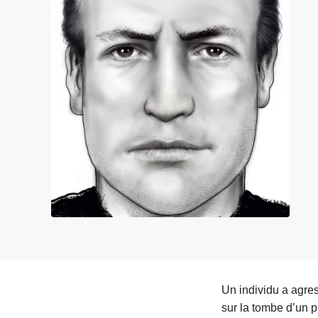
c
i
p
a
l
Un individu a agres
sur la tombe d’un 