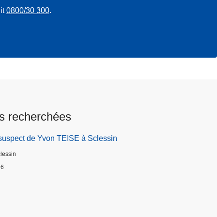
it
0800/30 300
.
s recherchées
suspect de Yvon TEISE à Sclessin
clessin
26