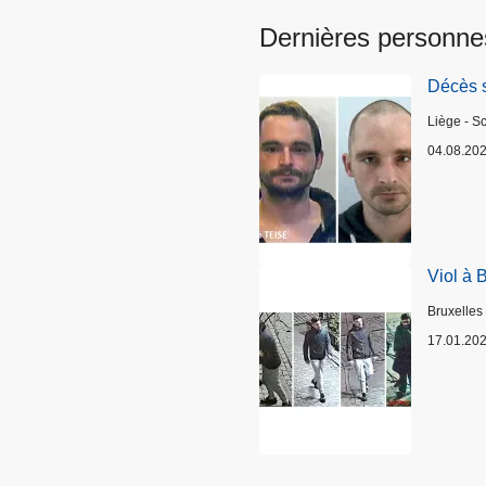
Dernières personne
Décès 
Lieux
Liège - S
04.08.20
Viol à 
Lieux
Bruxelles
17.01.20