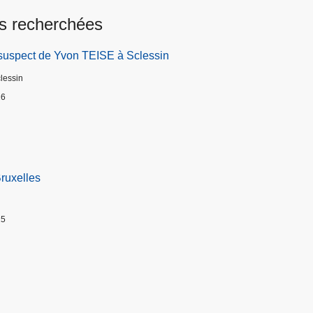
s recherchées
suspect de Yvon TEISE à Sclessin
clessin
26
Bruxelles
25