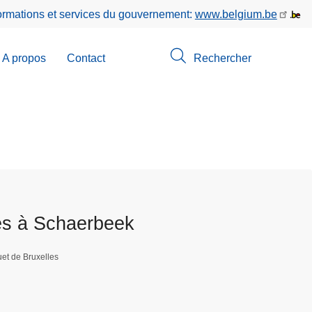
formations et services du gouvernement:
www.belgium.be
A propos
Contact
Rechercher
-
u
erche
es à Schaerbeek
et de Bruxelles