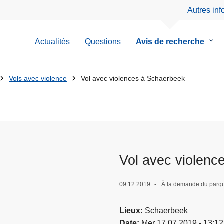
Autres in
Actualités
Questions
Avis de recherche
le
sous
men
de
Vols avec violence
Vol avec violences à Schaerbeek
Avis
de
rech
Vol avec violenc
09.12.2019
À la demande du parqu
Lieux
Schaerbeek
Date
Mer 17.07.2019 - 13:12