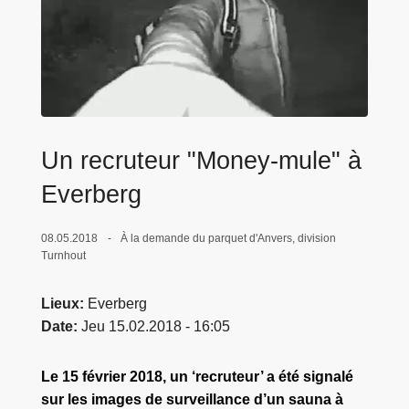
c
i
p
a
l
Un recruteur "Money-mule" à
Everberg
08.05.2018
À la demande du parquet d'Anvers, division
Turnhout
Lieux
Everberg
Date
Jeu 15.02.2018 - 16:05
Le 15 février 2018, un ‘recruteur’ a été signalé
sur les images de surveillance d’un sauna à