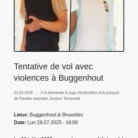
c
i
p
a
l
Tentative de vol avec
violences à Buggenhout
01.03.2026
À la demande le juge d'instruction et le parquet
de Flandre orientale, division Termonde
Lieux
Buggenhout & Bruxelles
Date
Lun 28.07.2025 - 18:00