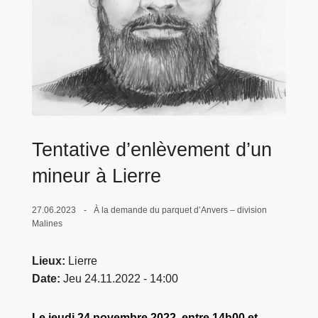
c
i
p
a
l
Tentative d’enlèvement d’un
mineur à Lierre
27.06.2023
À la demande du parquet d’Anvers – division
Malines
Lieux
Lierre
Date
Jeu 24.11.2022 - 14:00
Le jeudi 24 novembre 2022, entre 14h00 et