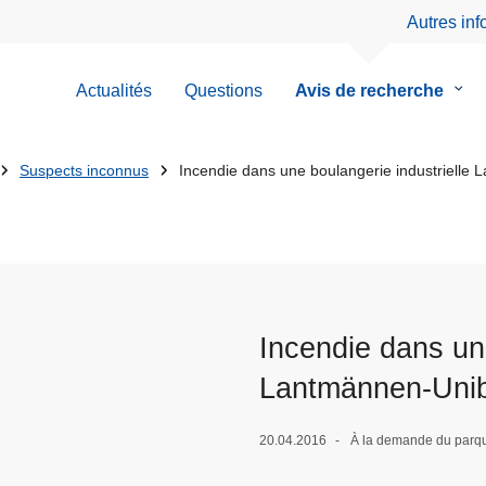
Autres in
Actualités
Questions
Avis de recherche
le
sous
men
de
Suspects inconnus
Incendie dans une boulangerie industrielle 
Avis
de
rech
Incendie dans une
Lantmännen-Uniba
20.04.2016
À la demande du parqu