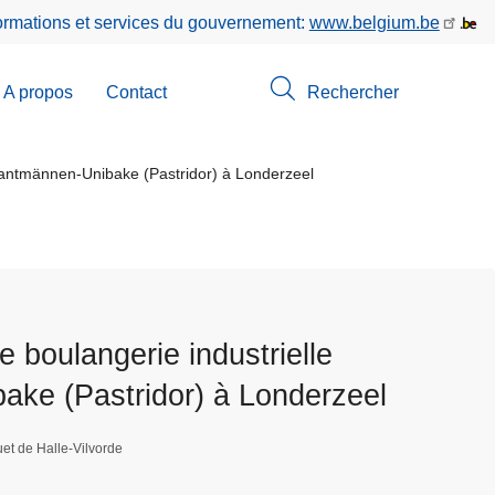
formations et services du gouvernement:
www.belgium.be
A propos
Contact
Rechercher
-
u
Lantmännen-Unibake (Pastridor) à Londerzeel
erche
 boulangerie industrielle
ke (Pastridor) à Londerzeel
et de Halle-Vilvorde