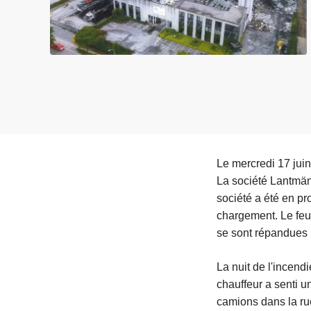
c
i
p
a
l
Le mercredi 17 juin
La société Lantmän
société a été en pr
chargement. Le feu 
se sont répandues la
La nuit de l'incen
chauffeur a senti u
camions dans la rue