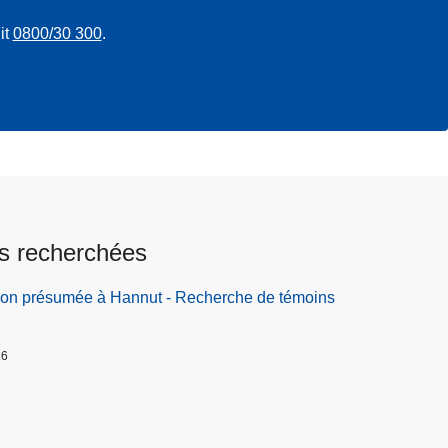
it
0800/30 300
.
s recherchées
ion présumée à Hannut - Recherche de témoins
26