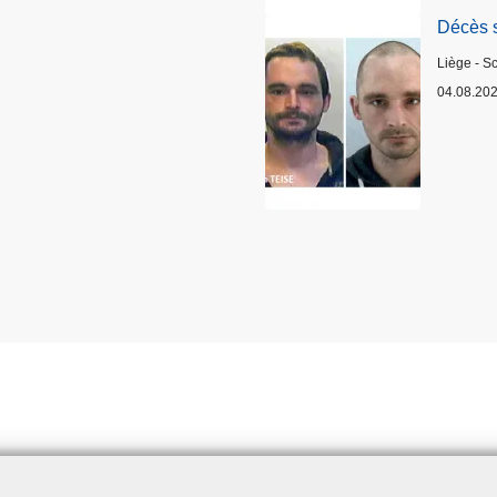
Décès 
Lieux
Liège - S
04.08.20