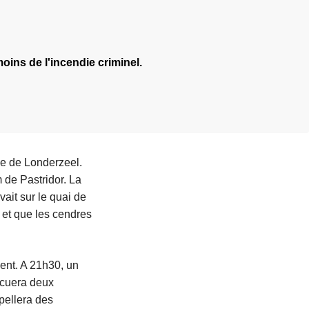
oins de l'incendie criminel.
le de Londerzeel.
 de Pastridor. La
ait sur le quai de
é et que les cendres
ent. A 21h30, un
vacuera deux
ppellera des