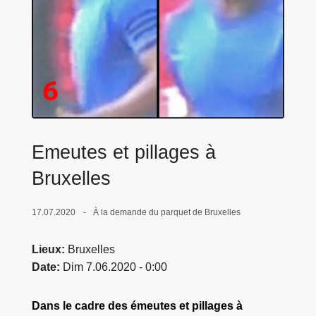
c
i
p
a
l
Emeutes et pillages à
Bruxelles
17.07.2020
À la demande du parquet de Bruxelles
Lieux
Bruxelles
Date
Dim 7.06.2020 - 0:00
Dans le cadre des émeutes et pillages à