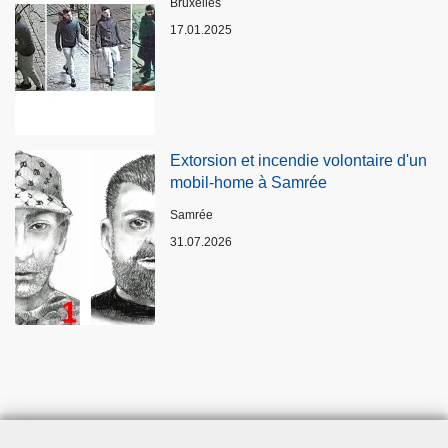
Lieux
Bruxelles
17.01.2025
Extorsion et incendie volontaire d'un
mobil-home à Samrée
Lieux
Samrée
31.07.2026