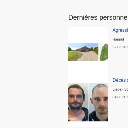
Dernières personne
Agress
Lieux
Hannut
02.06.20
Décès 
Lieux
Liège - S
04.08.20