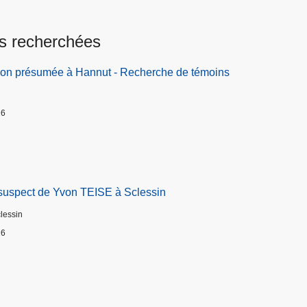
s recherchées
ion présumée à Hannut - Recherche de témoins
26
suspect de Yvon TEISE à Sclessin
clessin
26