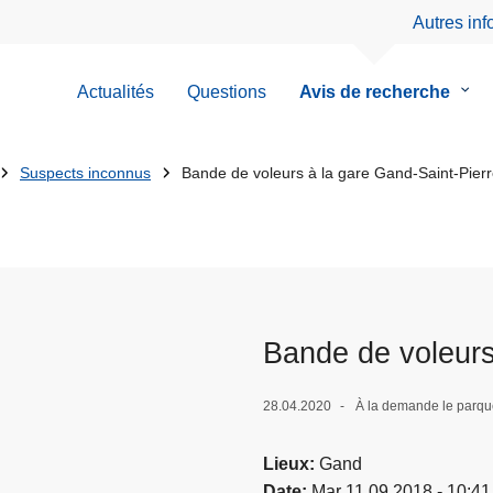
Autres in
Actualités
Questions
Avis de recherche
le
sous
men
de
Suspects inconnus
Bande de voleurs à la gare Gand-Saint-Pier
Avis
de
rech
Bande de voleurs
28.04.2020
À la demande le parque
Lieux
Gand
Date
Mar 11.09.2018 - 10:41