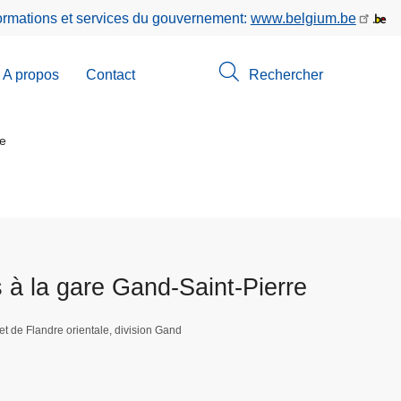
formations et services du gouvernement:
www.belgium.be
A propos
Contact
Rechercher
-
u
re
erche
 à la gare Gand-Saint-Pierre
t de Flandre orientale, division Gand