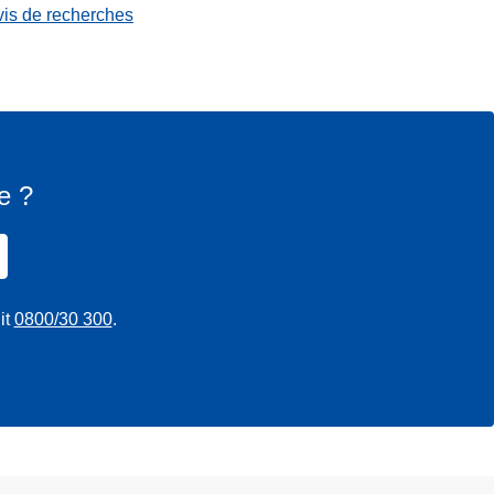
vis de recherches
e ?
it
0800/30 300
.