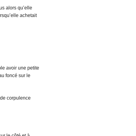
s alors qu’elle
rsqu’elle achetait
e avoir une petite
au foncé sur le
t de corpulence
ur le côté et à