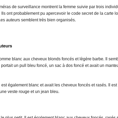
ras de surveillance montrent la femme suivie par trois individu
. Ils ont probablement pu apercevoir le code secret de la carte lo
. Les auteurs semblent très bien organisés.
uteurs
omme blanc aux cheveux blonds foncés et lègère barbe. Il sembl
 portait un pull bleu foncé, un sac à dos foncé et avait un mante
 est également blanc et avait les cheveux foncés et rasés. Il es
 une veste rouge et un jean bleu.
 le plus petit. Il est également blanc aux cheveux foncés, rasés s