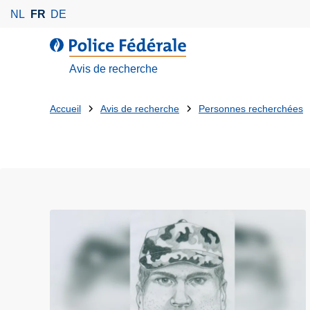
A
NL
FR
DE
l
l
l
e
a
Avis de recherche
r
P
a
o
Tu
Accueil
Avis de recherche
Personnes recherchées
u
l
es
c
i
o
c
là:
n
e
t
F
e
é
n
d
u
é
p
r
r
a
i
l
n
e