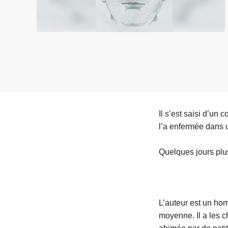
c
i
p
a
l
Il s’est saisi d’un
l’a enfermée dans u
Quelques jours plus
L’auteur est un ho
moyenne. Il a les ch