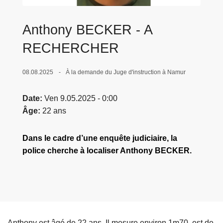
c
i
Anthony BECKER - A
p
a
RECHERCHER
l
08.08.2025
À la demande du Juge d'instruction à Namur
Date
Ven 9.05.2025 - 0:00
Âge
22 ans
Dans le cadre d’une enquête judiciaire, la
police cherche à localiser Anthony BECKER.
Anthony est âgé de 22 ans. Il mesure environ 1m70, est de