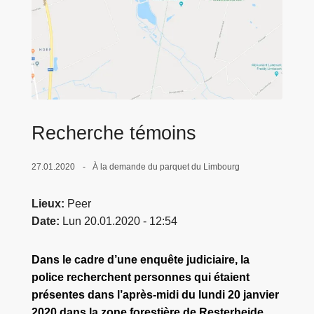
c
i
p
a
l
Recherche témoins
27.01.2020
À la demande du parquet du Limbourg
Lieux
Peer
Date
Lun 20.01.2020 - 12:54
Dans le cadre d’une enquête judiciaire, la
police recherchent personnes qui étaient
présentes dans l’après-midi du lundi 20 janvier
2020 dans la zone forestière de Resterheide