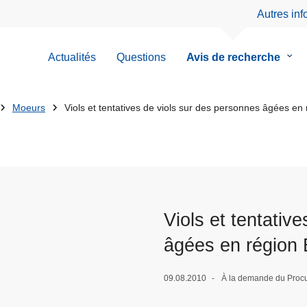
Autres in
Actualités
Questions
Avis de recherche
le
sous
men
de
Moeurs
Viols et tentatives de viols sur des personnes âgées en 
Avis
de
rech
Viols et tentativ
âgées en région 
09.08.2010
À la demande du Procu