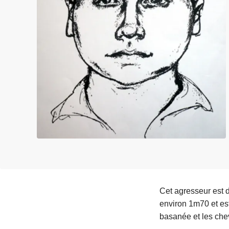
c
i
p
a
l
Cet agresseur est d
environ 1m70 et est
basanée et les che