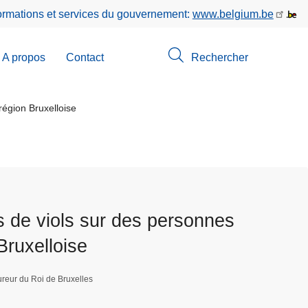
formations et services du gouvernement:
www.belgium.be
A propos
Contact
Rechercher
-
u
région Bruxelloise
erche
es de viols sur des personnes
Bruxelloise
reur du Roi de Bruxelles