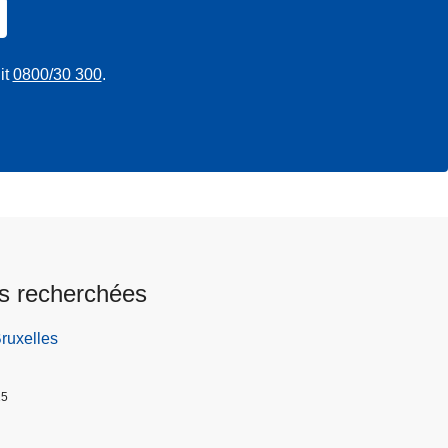
it
0800/30 300
.
s recherchées
Bruxelles
25