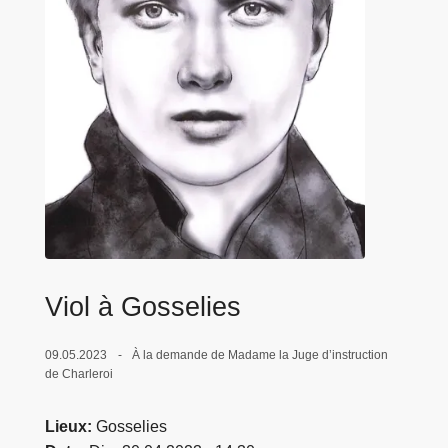
c
i
p
a
l
Viol à Gosselies
09.05.2023
À la demande de Madame la Juge d’instruction
de Charleroi
Lieux
Gosselies