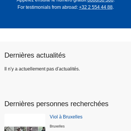
For testimonials from abroad:
+32 2 554 44 88
.
Dernières actualités
Il n'y a actuellement pas d'actualités.
Dernières personnes recherchées
Viol à Bruxelles
Lieux
Bruxelles