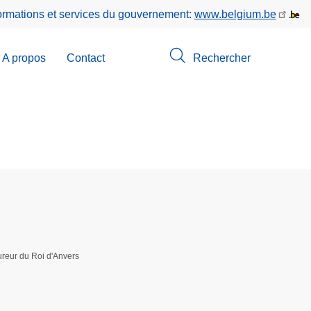
formations et services du gouvernement:
www.belgium.be
A propos
Contact
Rechercher
-
u
erche
reur du Roi d'Anvers