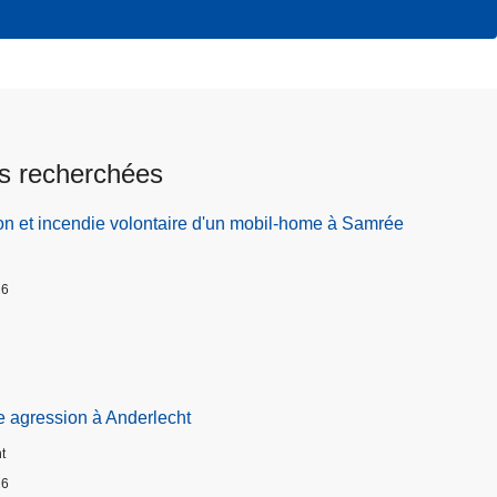
s recherchées
on et incendie volontaire d'un mobil-home à Samrée
26
e agression à Anderlecht
t
26