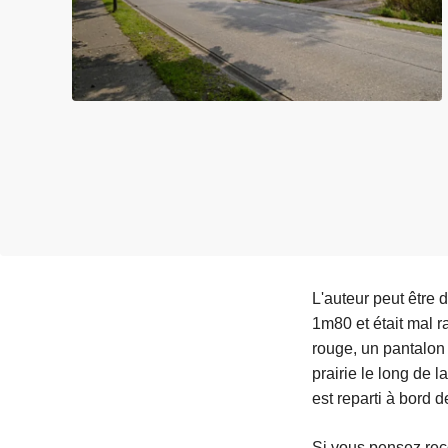
c
i
p
a
l
L'auteur peut être
1m80 et était mal ra
rouge, un pantalon 
prairie le long de la
est reparti à bord 
Si vous pensez reco