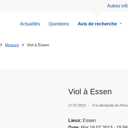
Autres in
Actualités
Questions
Avis de recherche
le
sous
men
de
Moeurs
Viol à Essen
Avis
de
rech
Viol à Essen
17.07.2013
À la demande du Procu
Lieux
Essen
Date
Mar 16.07.2013 - 15:56