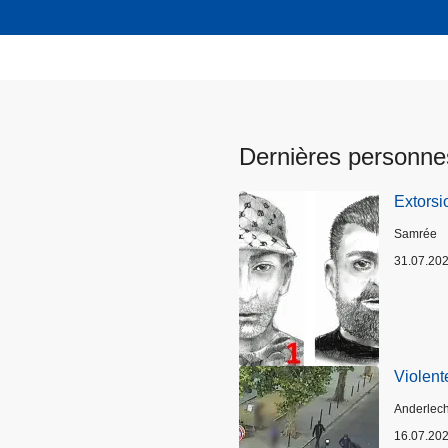
Dernières personne
Extorsi
Lieux
Samrée
31.07.20
Violent
Lieux
Anderlech
16.07.20