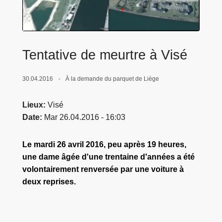
c
i
p
a
Tentative de meurtre à Visé
l
30.04.2016
À la demande du parquet de Liège
Lieux
Visé
Date
Mar 26.04.2016 - 16:03
Le mardi 26 avril 2016, peu après 19 heures,
une dame âgée d'une trentaine d'années a été
volontairement renversée par une voiture à
deux reprises.