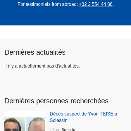
For testimonials from abroad:
+32 2 554 44 88
.
Dernières actualités
Il n'y a actuellement pas d'actualités.
Dernières personnes recherchées
Décès suspect de Yvon TEISE à
Sclessin
Lieux
Liège - Sclessin