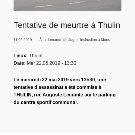
c
i
p
Tentative de meurtre à Thulin
a
l
11.06.2019
À la demande du Juge d'Instruction à Mons
Lieux
Thulin
Date
Mer 22.05.2019 - 13:30
Le mercredi 22 mai 2019 vers 13h30, une
tentative d'assassinat a été commise à
THULIN, rue Auguste Lecomte sur le parking
du centre sportif communal.