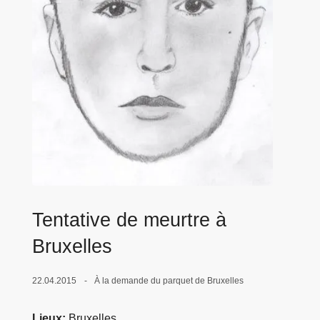
c
i
p
a
l
Tentative de meurtre à
Bruxelles
22.04.2015
À la demande du parquet de Bruxelles
Lieux
Bruxelles