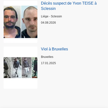
Décès suspect de Yvon TEISE à
Sclessin
Lieux
Liège - Sclessin
04.08.2026
Viol à Bruxelles
Lieux
Bruxelles
17.01.2025