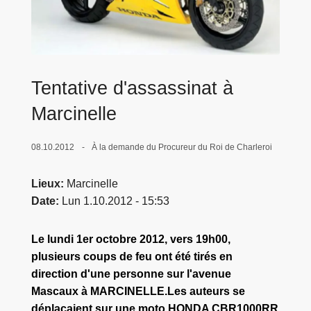
c
i
p
a
l
Tentative d'assassinat à
Marcinelle
08.10.2012
À la demande du Procureur du Roi de Charleroi
Lieux
Marcinelle
Date
Lun 1.10.2012 - 15:53
Le lundi 1er octobre 2012, vers 19h00,
plusieurs coups de feu ont été tirés en
direction d'une personne sur l'avenue
Mascaux à MARCINELLE.Les auteurs se
déplaçaient sur une moto HONDA CBR1000RR