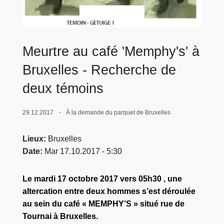
c
i
p
a
Meurtre au café 'Memphy's' à
l
Bruxelles - Recherche de
deux témoins
29.12.2017
À la demande du parquet de Bruxelles
Lieux
Bruxelles
Date
Mar 17.10.2017 - 5:30
Le mardi 17 octobre 2017 vers 05h30 , une
altercation entre deux hommes s’est déroulée
au sein du café « MEMPHY’S » situé rue de
Tournai à Bruxelles.