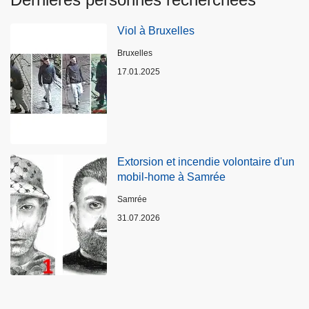
Viol à Bruxelles
Lieux
Bruxelles
17.01.2025
Extorsion et incendie volontaire d'un
mobil-home à Samrée
Lieux
Samrée
31.07.2026