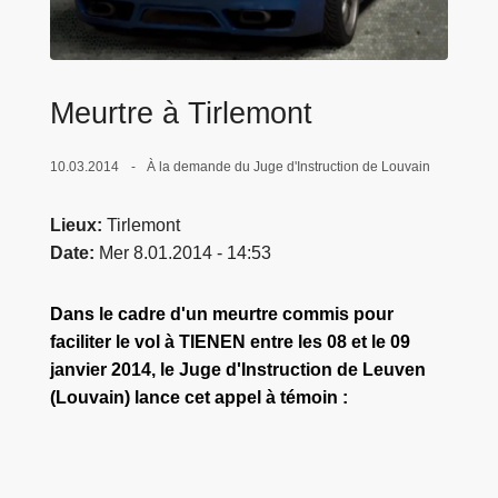
c
i
p
a
Meurtre à Tirlemont
l
10.03.2014
À la demande du Juge d'Instruction de Louvain
Lieux
Tirlemont
Date
Mer 8.01.2014 - 14:53
Dans le cadre d'un meurtre commis pour
faciliter le vol à TIENEN entre les 08 et le 09
janvier 2014, le Juge d'Instruction de Leuven
(Louvain) lance cet appel à témoin :