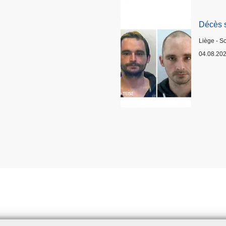
Décès 
Lieux
Liège - S
04.08.20