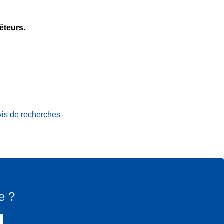
êteurs.
vis de recherches
e ?