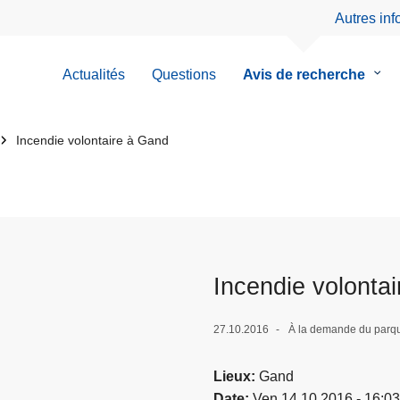
Autres in
Actualités
Questions
Avis de recherche
le
sous
men
de
Incendie volontaire à Gand
Avis
de
rech
Incendie volonta
27.10.2016
À la demande du parque
Lieux
Gand
Date
Ven 14.10.2016 - 16:03