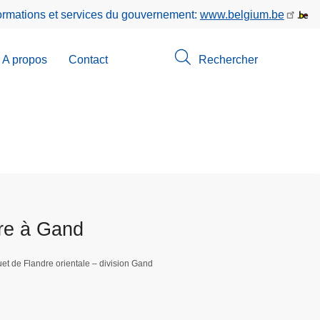
formations et services du gouvernement:
www.belgium.be
A propos
Contact
Rechercher
-
u
erche
ire à Gand
t de Flandre orientale – division Gand