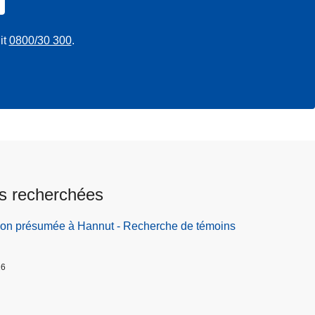
it
0800/30 300
.
s recherchées
ion présumée à Hannut - Recherche de témoins
26