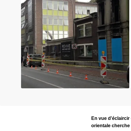
c
i
p
a
l
En vue d'éclaircir
orientale cherche 