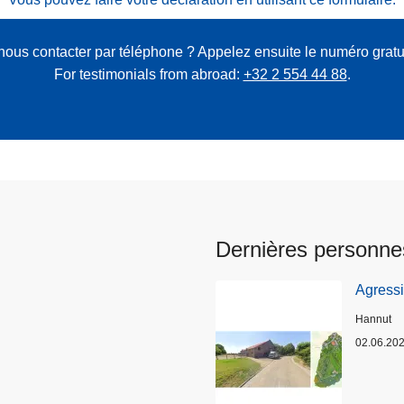
nous contacter par téléphone ? Appelez ensuite le numéro gratu
For testimonials from abroad:
+32 2 554 44 88
.
Dernières personne
Agress
Lieux
Hannut
02.06.20