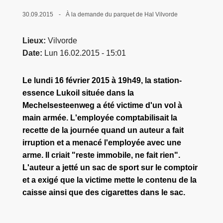
c
30.09.2015
À la demande du parquet de Hal Vilvorde
i
p
Lieux
Vilvorde
a
Date
Lun 16.02.2015 - 15:01
l
Le lundi 16 février 2015 à 19h49, la station-
essence Lukoil située dans la
Mechelsesteenweg a été victime d'un vol à
main armée. L'employée comptabilisait la
recette de la journée quand un auteur a fait
irruption et a menacé l'employée avec une
arme. Il criait "reste immobile, ne fait rien".
L'auteur a jetté un sac de sport sur le comptoir
et a exigé que la victime mette le contenu de la
caisse ainsi que des cigarettes dans le sac.