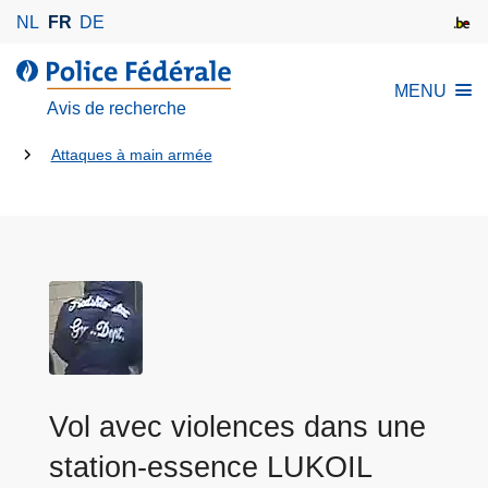
A
NL
FR
DE
l
l
l
MENU
e
a
Avis de recherche
r
P
a
Tu
o
Attaques à main armée
u
l
es
c
i
là:
o
c
n
e
t
F
e
é
n
d
u
é
p
r
Vol avec violences dans une
r
a
i
l
station-essence LUKOIL
n
e