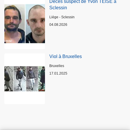
Décès suspect de Yvon TEISE à
Sclessin
Lieux
Liège - Sclessin
04.08.2026
Viol à Bruxelles
Lieux
Bruxelles
17.01.2025