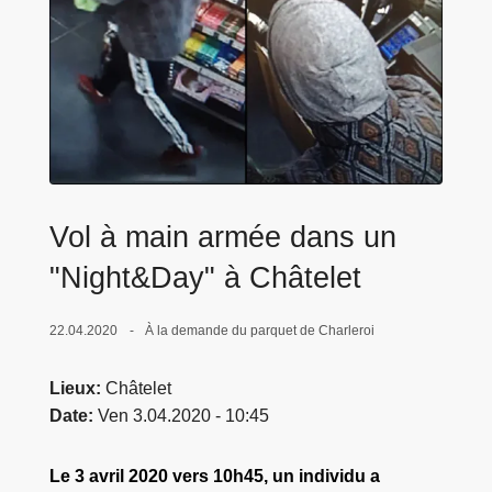
c
i
p
a
l
Vol à main armée dans un
"Night&Day" à Châtelet
22.04.2020
À la demande du parquet de Charleroi
Lieux
Châtelet
Date
Ven 3.04.2020 - 10:45
Le 3 avril 2020 vers 10h45, un individu a