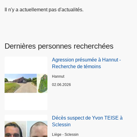
Il n'y a actuellement pas d'actualités.
Dernières personnes recherchées
Agression présumée à Hannut -
Recherche de témoins
Lieux
Hannut
02.06.2026
Décès suspect de Yvon TEISE à
Sclessin
Lieux
Liège - Sclessin