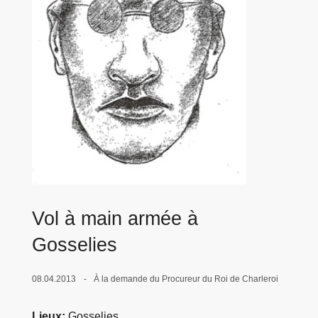
c
i
p
a
l
Vol à main armée à
Gosselies
08.04.2013
À la demande du Procureur du Roi de Charleroi
Lieux
Gosselies