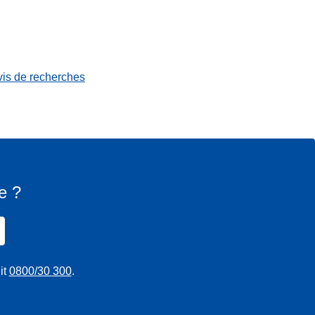
vis de recherches
e ?
it
0800/30 300
.