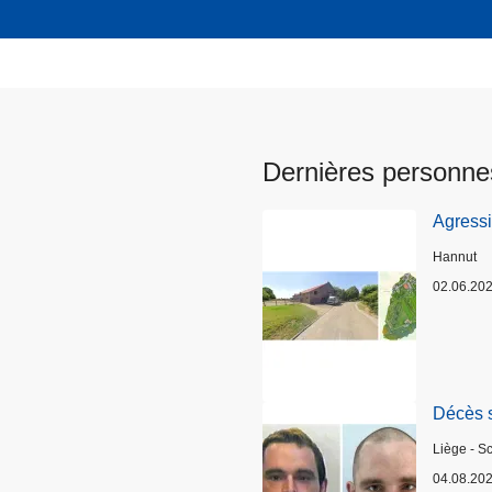
Dernières personne
Agress
Lieux
Hannut
02.06.20
Décès 
Lieux
Liège - S
04.08.20