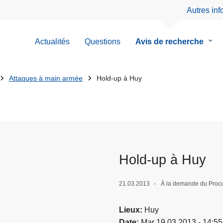
Autres in
Actualités
Questions
Avis de recherche
le
sous
men
de
Attaques à main armée
Hold-up à Huy
Avis
de
rech
Hold-up à Huy
21.03.2013
À la demande du Procu
Lieux
Huy
Date
Mar 19.03.2013 - 14:55