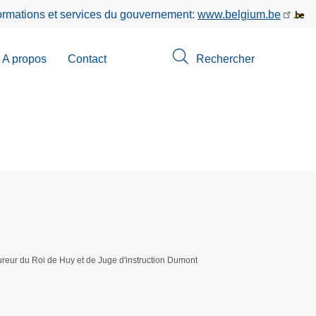
formations et services du gouvernement:
www.belgium.be
A propos
Contact
Rechercher
-
u
erche
reur du Roi de Huy et de Juge d'instruction Dumont