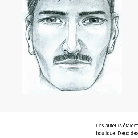
c
i
p
a
l
Les auteurs étaient
boutique. Deux des 