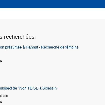
s recherchées
ion présumée à Hannut - Recherche de témoins
26
suspect de Yvon TEISE à Sclessin
clessin
26