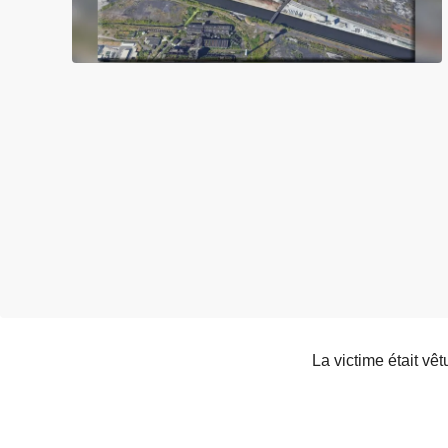
c
i
p
a
l
La victime était vêt