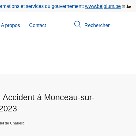
formations et services du gouvernement:
www.belgium.be
A propos
Contact
Rechercher
-
u
erche
: Accident à Monceau-sur-
/2023
et de Charleroi