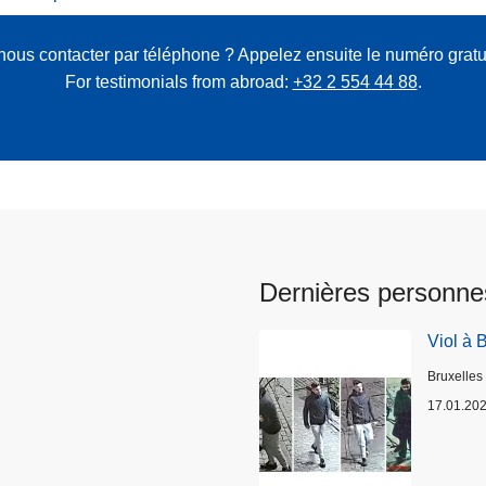
nous contacter par téléphone ? Appelez ensuite le numéro gratu
For testimonials from abroad:
+32 2 554 44 88
.
Dernières personne
Viol à 
Lieux
Bruxelles
17.01.20