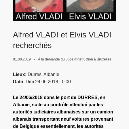
c
i
p
a
Alfred VLADI et Elvis VLADI
l
recherchés
01.08.2019
À la demande du Juge d'instruction à Bruxelles
Lieux
Durres, Albanie
Date
Dim 24.06.2018 - 0:00
Le 24/06/2018 dans le port de DURRES, en
Albanie, suite au contrôle effectué par les
autorités judiciaires albanaises sur un camion
albanais transportant neuf voitures provenant
de Belgique essentiellement, les autorités