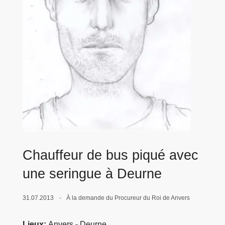
c
i
p
a
l
Chauffeur de bus piqué avec
une seringue à Deurne
31.07.2013
À la demande du Procureur du Roi de Anvers
Lieux
Anvers - Deurne