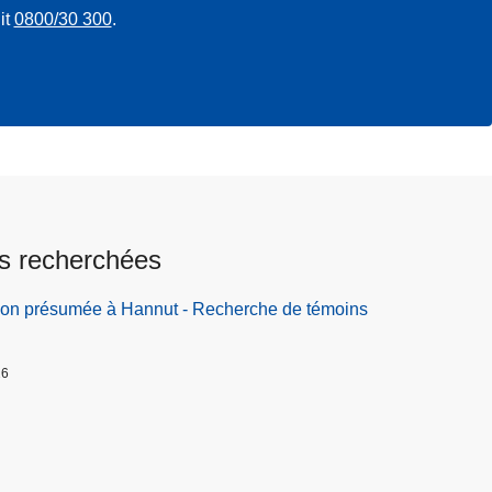
it
0800/30 300
.
s recherchées
ion présumée à Hannut - Recherche de témoins
26