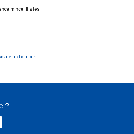
nce mince. Il a les
vis de recherches
e ?