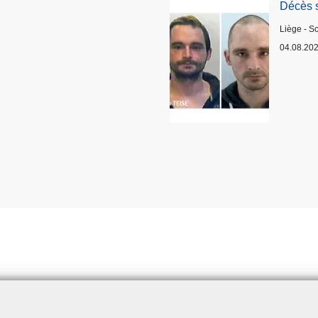
Décès 
Lieux
Liège - S
04.08.20