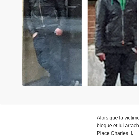
c
i
p
a
l
Alors que la victim
bloque et lui arrach
Place Charles II.