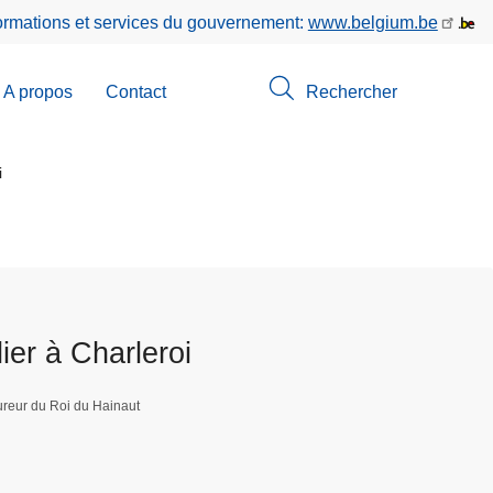
formations et services du gouvernement:
www.belgium.be
A propos
Contact
Rechercher
-
u
i
erche
ier à Charleroi
reur du Roi du Hainaut