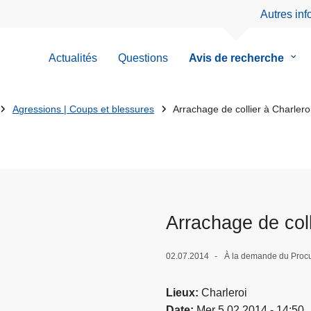
Autres in
Actualités
Questions
Avis de recherche
le
sous
men
de
Agressions | Coups et blessures
Arrachage de collier à Charlero
Avis
de
rech
Arrachage de coll
02.07.2014
À la demande du Procu
Lieux
Charleroi
Date
Mer 5.02.2014 - 14:50