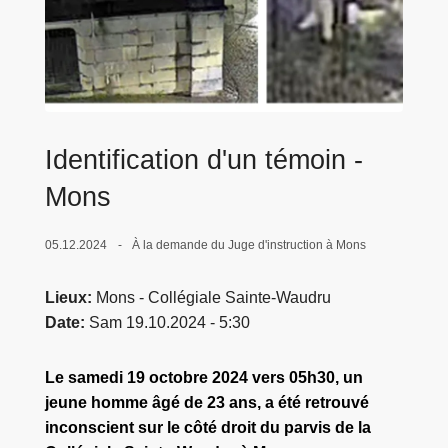
c
i
p
a
l
Identification d'un témoin -
Mons
05.12.2024
À la demande du Juge d'instruction à Mons
Lieux
Mons - Collégiale Sainte-Waudru
Date
Sam 19.10.2024 - 5:30
Le samedi 19 octobre 2024 vers 05h30, un
jeune homme âgé de 23 ans, a été retrouvé
inconscient sur le côté droit du parvis de la