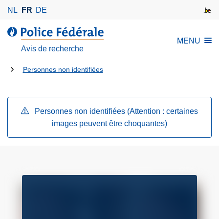
A
NL
FR
DE
l
l
l
MENU
e
a
Avis de recherche
r
P
a
Tu
o
Personnes non identifiées
u
l
es
c
i
là:
o
c
Personnes non identifiées (Attention : certaines
n
e
images peuvent être choquantes)
t
F
e
é
n
d
u
é
p
r
r
a
i
l
n
e