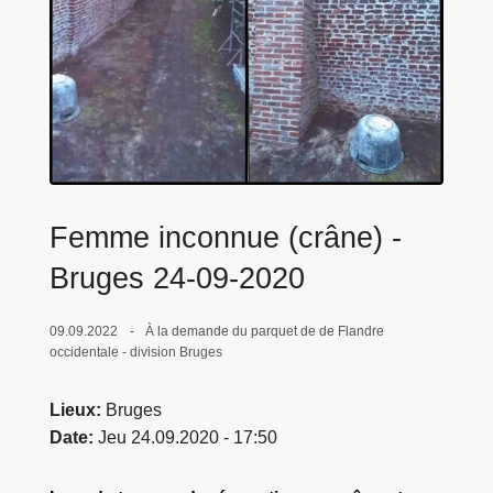
c
i
p
a
l
Femme inconnue (crâne) -
Bruges 24-09-2020
09.09.2022
À la demande du parquet de de Flandre
occidentale - division Bruges
Lieux
Bruges
Date
Jeu 24.09.2020 - 17:50