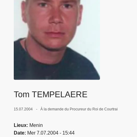
c
i
p
a
l
Tom TEMPELAERE
15.07.2004
À la demande du Procureur du Roi de Courtrai
Lieux
Menin
Date
Mer 7.07.2004 - 15:44