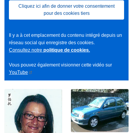
Cliquez ici afin de donner votre consentement
pour des cookies tiers
Il y a à cet emplacement du contenu intégré depuis un
réseau social qui enregistre des cookies.
Consultez notre
politique de cookies.
Vous pouvez également visionner cette vidéo sur
YouTube