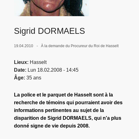
c
i
p
a
Sigrid DORMAELS
l
19.04.2010
À la demande du Procureur du Roi de Hasselt
Lieux
Hasselt
Date
Lun 18.02.2008 - 14:45
Âge
35 ans
La police et le parquet de Hasselt sont à la
recherche de témoins qui pourraient avoir des
informations pertinentes au sujet de la
disparition de Sigrid DORMAELS, qui n'a plus
donné signe de vie depuis 2008.