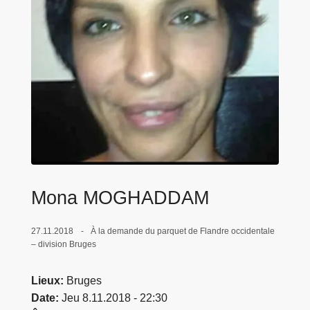
c
i
p
a
l
Mona MOGHADDAM
27.11.2018
À la demande du parquet de Flandre occidentale
– division Bruges
Lieux
Bruges
Date
Jeu 8.11.2018 - 22:30