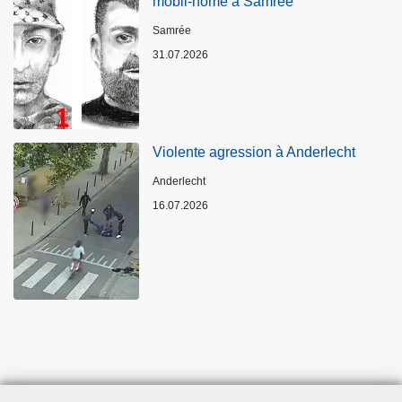
mobil-home à Samrée
Lieux
Samrée
31.07.2026
Violente agression à Anderlecht
Lieux
Anderlecht
16.07.2026