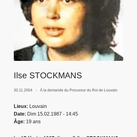
c
i
p
a
l
Ilse STOCKMANS
30.11.2004
À la demande du Procureur du Roi de Louvain
Lieux
Louvain
Date
Dim 15.02.1987 - 14:45
Âge
19 ans