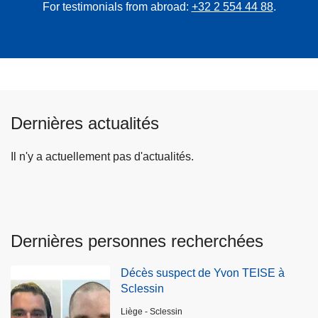
For testimonials from abroad:
+32 2 554 44 88
.
Dernières actualités
Il n'y a actuellement pas d'actualités.
Dernières personnes recherchées
Décès suspect de Yvon TEISE à
Sclessin
Lieux
Liège - Sclessin