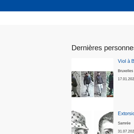
Dernières personne
Viol à 
Lieux
Bruxelles
17.01.20
Extorsi
Lieux
Samrée
31.07.20