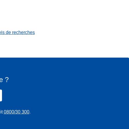
vis de recherches
e ?
it
0800/30 300
.