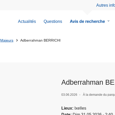
Autres in
Actualités
Questions
Avis de recherche
le
sous
men
de
Majeurs
Adberrahman BERRICHI
Avis
de
rech
Adberrahman B
03.06.2026
À la demande du parqu
Lieux
Ixelles
Date
Dim 31.05.2026 - 2:40