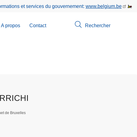
formations et services du gouvernement:
www.belgium.be
A propos
Contact
Rechercher
-
u
erche
ERRICHI
et de Bruxelles