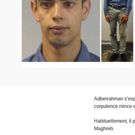
c
i
p
a
l
Adberrahman s’expr
corpulence mince e
Habituellement, il 
Maghreb.