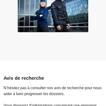
n
e
s
l
l
a
e
t
c
r
a
a
d
i
r
t
e
e
d
d
’
e
u
s
n
ê
Avis de recherche
e
t
v
r
N’hésitez pas à consulter nos avis de recherche pour nous
a
e
aider à faire progresser les dossiers.
s
s
t
h
Vous disposez d’informations concernant une personne