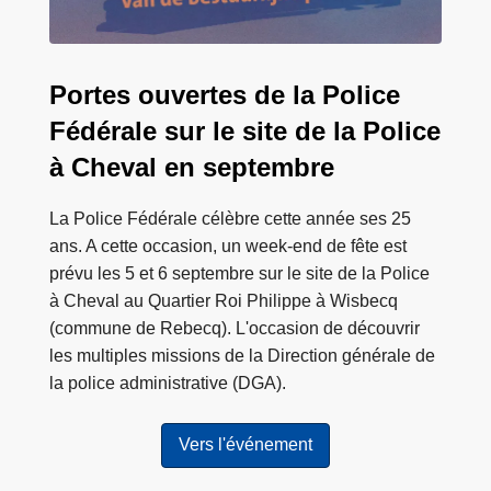
e
c
q
Portes ouvertes de la Police
2
Fédérale sur le site de la Police
0
à Cheval en septembre
2
6
La Police Fédérale célèbre cette année ses 25
ans. A cette occasion, un week-end de fête est
prévu les 5 et 6 septembre sur le site de la Police
à Cheval au Quartier Roi Philippe à Wisbecq
(commune de Rebecq). L'occasion de découvrir
les multiples missions de la Direction générale de
la police administrative (DGA).
Vers l'événement