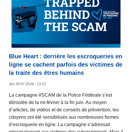
a
s
u
i
t
e
à
p
Blue Heart : derrière les escroqueries en
r
ligne se cachent parfois des victimes de
o
la traite des êtres humains
p
o
Jeu 30.07.2026 - 13:22
s
La campagne #SCAM de la Police Fédérale s’est
«
déroulée de la mi-février à la fin juin. Au moyen
A
d’articles, de vidéos et de conseils de prévention, les
d
citoyens ont été sensibilisés aux nombreuses formes
m
d’escroquerie en ligne. La campagne s’adressait
i
principalement aux victimes des cybercriminels. Mais il