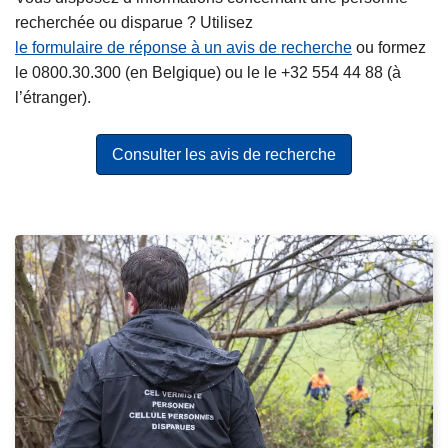
e
u
recherchée ou disparue ? Utilisez
e
m
le formulaire de réponse à un avis de recherche
ou formez
n
a
le 0800.30.300 (en Belgique) ou le le +32 554 44 88 (à
q
i
l’étranger).
u
n
ê
s
Consulter les avis de recherche
t
e
s
u
r
P
u
e
n
r
e
s
f
o
r
n
a
n
u
e