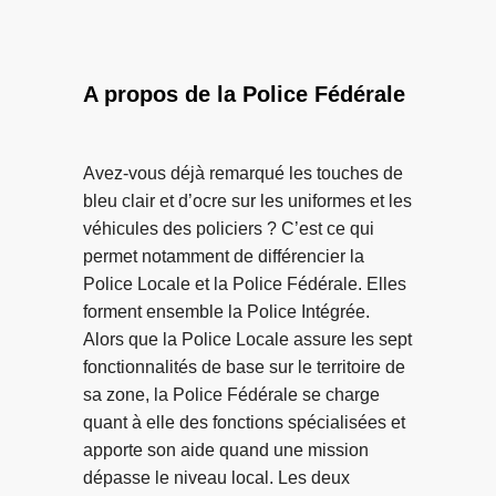
o
s
m
s
e
p
H
n
s
a
A propos de la Police Fédérale
l
d
s
i
e
s
g
t
e
Avez-vous déjà remarqué les touches de
n
’
l
bleu clair et d’ocre sur les uniformes et les
e
e
t
véhicules des policiers ? C’est ce qui
s
n
–
permet notamment de différencier la
e
n
D
Police Locale et la Police Fédérale. Elles
c
u
o
forment ensemble la Police Intégrée.
a
y
u
Alors que la Police Locale assure les sept
c
e
z
fonctionnalités de base sur le territoire de
h
r
e
sa zone, la Police Fédérale se charge
e
»
p
quant à elle des fonctions spécialisées et
n
e
apporte son aide quand une mission
t
r
dépasse le niveau local. Les deux
p