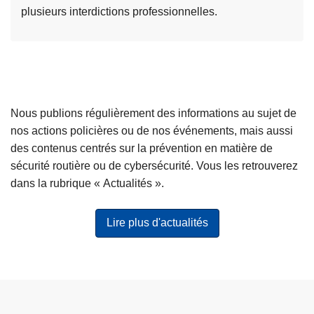
i
t
plusieurs interdictions professionnelles.
è
s
L
r
,
i
e
o
r
l
ù
e
e
t
l
Nous publions régulièrement des informations au sujet de
s
u
a
nos actions policières ou de nos événements, mais aussi
e
n
s
des contenus centrés sur la prévention en matière de
s
’
u
sécurité routière ou de cybersécurité. Vous les retrouverez
c
a
i
dans la rubrique « Actualités ».
r
s
t
o
p
e
q
a
Lire plus d'actualités
à
u
s
p
e
l
r
r
e
o
i
t
p
e
e