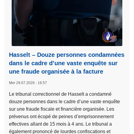
p
s
o
t
s
u
B
n
l
m
u
é
e
t
Hasselt – Douze personnes condamnées
H
i
dans le cadre d’une vaste enquête sur
e
e
a
une fraude organisée à la facture
r
r
d
Mer 29.07.2026 - 16:57
t
e
c
Le tribunal correctionnel de Hasselt a condamné
:
o
douze personnes dans le cadre d’une vaste enquête
d
n
sur une fraude fiscale et financière organisée. Les
e
t
prévenus ont écopé de peines d’emprisonnement
r
a
effectives allant de 15 mois à 4 ans. Le tribunal a
r
c
également prononcé de lourdes confiscations et