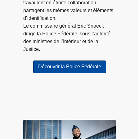
s
travaillent en étroite collaboration,
a
o
partagent les mêmes valeurs et éléments
r
n
d’identification.
f
n
Le commissaire général Eric Snoeck
o
e
dirige la Police Fédérale, sous l’autorité
i
s
des ministres de l’Intérieur et de la
s
c
Justice.
d
o
e
n
Découvrir la Police Fédérale
s
d
v
a
i
m
c
n
t
é
i
e
m
s
e
d
s
a
d