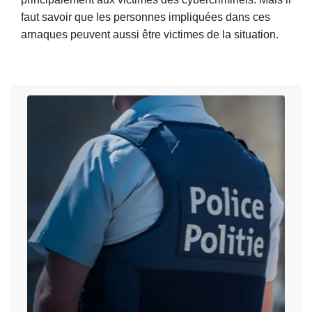
n
faut savoir que les personnes impliquées dans ces
i
arnaques peuvent aussi être victimes de la situation.
s
L
t
i
r
r
a
e
t
l
e
a
u
s
r
u
s
i
y
t
s
e
t
à
è
p
m
r
e
o
e