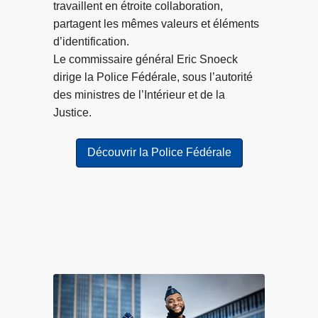
s
travaillent en étroite collaboration,
a
o
partagent les mêmes valeurs et éléments
r
n
d’identification.
f
n
Le commissaire général Eric Snoeck
o
e
dirige la Police Fédérale, sous l’autorité
i
s
des ministres de l’Intérieur et de la
s
c
Justice.
d
o
e
n
Découvrir la Police Fédérale
s
d
v
a
i
m
c
n
t
é
i
e
m
s
e
d
s
a
d