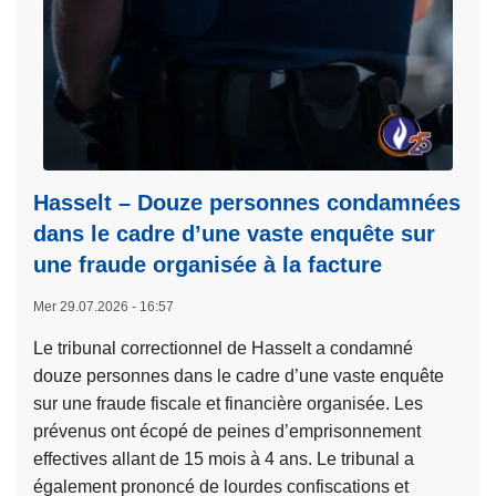
p
s
o
t
s
u
B
n
l
m
u
é
e
t
Hasselt – Douze personnes condamnées
H
i
dans le cadre d’une vaste enquête sur
e
e
a
une fraude organisée à la facture
r
r
d
Mer 29.07.2026 - 16:57
t
e
c
Le tribunal correctionnel de Hasselt a condamné
:
o
douze personnes dans le cadre d’une vaste enquête
d
n
sur une fraude fiscale et financière organisée. Les
e
t
prévenus ont écopé de peines d’emprisonnement
r
a
effectives allant de 15 mois à 4 ans. Le tribunal a
r
c
également prononcé de lourdes confiscations et