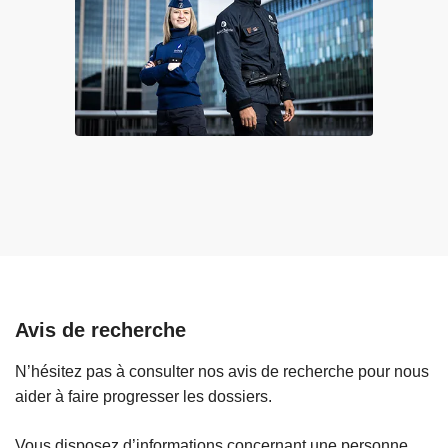
n
e
s
l
l
a
e
t
c
r
a
a
d
i
r
t
e
e
d
d
’
e
u
s
n
ê
Avis de recherche
e
t
v
r
N’hésitez pas à consulter nos avis de recherche pour nous
a
e
aider à faire progresser les dossiers.
s
s
t
h
Vous disposez d’informations concernant une personne