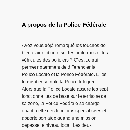
o
s
m
s
e
p
H
n
s
a
A propos de la Police Fédérale
l
d
s
i
e
s
g
t
e
Avez-vous déjà remarqué les touches de
n
’
l
bleu clair et d’ocre sur les uniformes et les
e
e
t
véhicules des policiers ? C’est ce qui
s
n
–
permet notamment de différencier la
e
n
D
Police Locale et la Police Fédérale. Elles
c
u
o
forment ensemble la Police Intégrée.
a
y
u
Alors que la Police Locale assure les sept
c
e
z
fonctionnalités de base sur le territoire de
h
r
e
sa zone, la Police Fédérale se charge
e
»
p
quant à elle des fonctions spécialisées et
n
e
apporte son aide quand une mission
t
r
dépasse le niveau local. Les deux
p