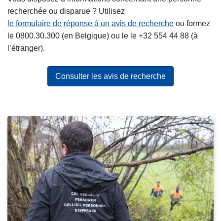
e
u
recherchée ou disparue ? Utilisez
e
m
le formulaire de réponse à un avis de recherche
ou formez
n
a
le 0800.30.300 (en Belgique) ou le le +32 554 44 88 (à
q
i
l’étranger).
u
n
ê
s
Consulter les avis de recherche
t
e
s
u
r
P
u
e
n
r
e
s
f
o
r
n
a
n
u
e