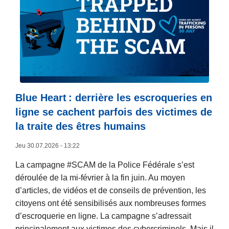
a
s
u
i
t
e
à
p
Blue Heart : derrière les escroqueries en
r
ligne se cachent parfois des victimes de
o
la traite des êtres humains
p
o
Jeu 30.07.2026 - 13:22
s
La campagne #SCAM de la Police Fédérale s’est
«
déroulée de la mi-février à la fin juin. Au moyen
A
d’articles, de vidéos et de conseils de prévention, les
d
citoyens ont été sensibilisés aux nombreuses formes
m
d’escroquerie en ligne. La campagne s’adressait
i
principalement aux victimes des cybercriminels. Mais il