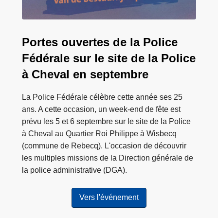
e
c
q
Portes ouvertes de la Police
2
Fédérale sur le site de la Police
0
à Cheval en septembre
2
6
La Police Fédérale célèbre cette année ses 25
ans. A cette occasion, un week-end de fête est
prévu les 5 et 6 septembre sur le site de la Police
à Cheval au Quartier Roi Philippe à Wisbecq
(commune de Rebecq). L'occasion de découvrir
les multiples missions de la Direction générale de
la police administrative (DGA).
Vers l'événement