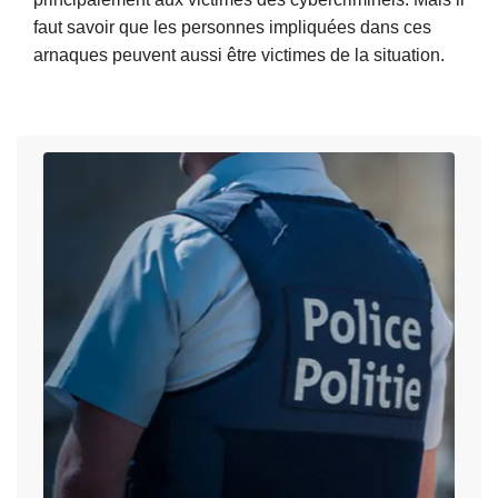
n
faut savoir que les personnes impliquées dans ces
i
arnaques peuvent aussi être victimes de la situation.
s
L
t
i
r
r
a
e
t
l
e
a
u
s
r
u
s
i
y
t
s
e
t
à
è
p
m
r
e
o
e