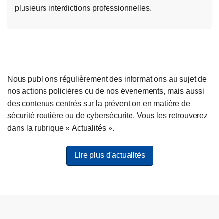
i
t
plusieurs interdictions professionnelles.
è
s
L
r
,
i
e
o
r
l
ù
e
e
t
l
Nous publions régulièrement des informations au sujet de
s
u
a
nos actions policières ou de nos événements, mais aussi
e
n
s
des contenus centrés sur la prévention en matière de
s
’
u
sécurité routière ou de cybersécurité. Vous les retrouverez
c
a
i
dans la rubrique « Actualités ».
r
s
t
o
p
e
q
a
Lire plus d'actualités
à
u
s
p
e
l
r
r
e
o
i
t
p
e
e