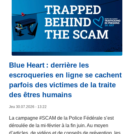
l
a
s
u
i
t
e
à
p
Blue Heart : derrière les
r
escroqueries en ligne se cachent
o
parfois des victimes de la traite
p
o
des êtres humains
s
Jeu 30.07.2026 - 13:22
L
a
La campagne #SCAM de la Police Fédérale s’est
P
déroulée de la mi-février à la fin juin. Au moyen
o
d’articles, de vidéos et de conseils de prévention, les