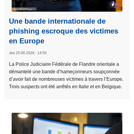
a
a
n
à
ï
f
d
p
a
e
r
Une bande internationale de
c
l
o
phishing escroque des victimes
t
a
p
en Europe
u
j
o
r
o
s
Jeu 25.06.2026 - 14:55
e
u
r
e
La Police Judiciaire Fédérale de Flandre orientale a
n
e
démantelé une bande d’hameçonneurs soupçonnée
é
k
d’avoir fait de nombreuses victimes à travers l’Europe.
e
-
Trois suspects ont été arrêtés en Italie et en Belgique.
i
e
L
n
n
i
t
d
r
e
s
e
r
a
l
n
n