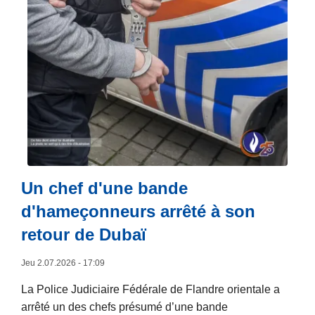
r
p
i
r
e
o
s
p
e
o
n
s
l
H
i
a
g
s
n
s
e
Un chef d'une bande
e
s
d'hameçonneurs arrêté à son
l
e
t
retour de Dubaï
c
–
a
D
Jeu 2.07.2026 - 17:09
c
o
h
La Police Judiciaire Fédérale de Flandre orientale a
u
e
arrêté un des chefs présumé d’une bande
z