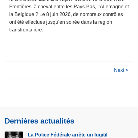
b
i
Frontières, à cheval entre les Pays-Bas, l’Allemagne et
n
a
c
la Belgique ? Le 8 juin 2026, de nombreux contrôles
e
i
e
ont été effectués jusqu’en soirée dans la région
d
s
F
transfrontalière.
e
s
é
c
e
d
L
y
d
é
i
b
e
r
r
e
s
a
e
r
c
P
Next >
l
l
p
a
a
e
a
r
m
g
r
s
é
b
e
e
u
v
r
s
m
i
e
i
u
p
t
n
o
i
o
e
Dernières actualités
t
l
v
r
à
i
a
a
t
p
La Police Fédérale arrête un fugitif
o