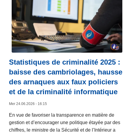
a
a
s
s
t
a
u
i
l
i
o
c
t
n
o
e
a
o
à
l
l
p
e
n
r
Statistiques de criminalité 2025 :
d
i
o
baisse des cambriolages, hausse
e
d
p
s
r
des arnaques aux faux policiers
o
r
o
s
et de la criminalité informatique
é
g
U
s
u
Mer 24.06.2026 - 16:15
n
e
e
e
En vue de favoriser la transparence en matière de
a
:
b
gestion et d’encourager une politique étayée par des
u
r
a
chiffres, le ministre de la Sécurité et de l’Intérieur a
x
é