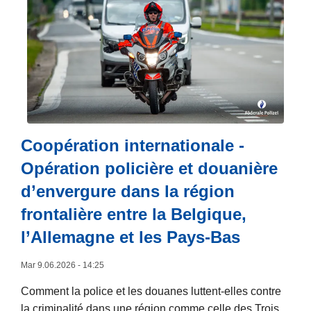
a
e
i
e
s
s
e
c
u
v
r
r
i
i
b
i
t
c
i
m
e
t
l
i
à
i
a
n
p
m
n
a
r
Coopération internationale -
e
d
l
o
s
Opération policière et douanière
e
i
p
e
s
d’envergure dans la région
t
o
n
a
é
s
frontalière entre la Belgique,
E
c
2
L
u
l’Allemagne et les Pays-Bas
a
0
a
r
m
2
P
o
Mar 9.06.2026 - 14:25
p
5
o
p
Comment la police et les douanes luttent-elles contre
a
:
l
e
la criminalité dans une région comme celle des Trois
g