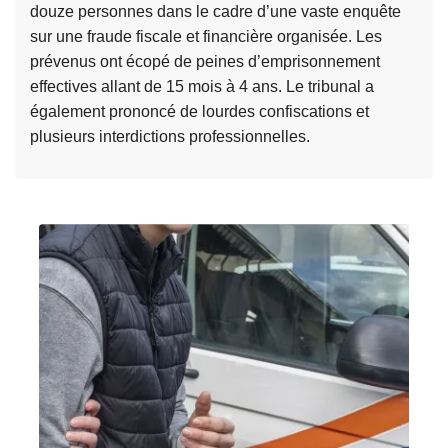
e
douze personnes dans le cadre d’une vaste enquête
i
r
sur une fraude fiscale et financière organisée. Les
s
r
prévenus ont écopé de peines d’emprisonnement
i
effectives allant de 15 mois à 4 ans. Le tribunal a
è
également prononcé de lourdes confiscations et
r
plusieurs interdictions professionnelles.
e
L
l
i
e
r
s
e
e
l
s
a
c
s
r
u
o
i
q
t
u
e
e
à