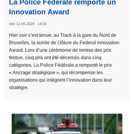
La Police Fédérale remporte un
e
d
r
p
Innovation Award
é
o
h
r
p
i
Ven 12.06.2026 - 14:31
a
o
s
Hier soir s’est tenue, au Track à la gare du Nord de
l
s
h
Bruxelles, la soirée de clôture du Federal Innovation
e
S
i
Award. Lors d’une cérémonie de remise des prix
d
t
n
festive, cinq prix ont été décernés dans cinq
r
a
g
catégories. La Police Fédérale a remporté le prix
e
t
e
« Ancrage stratégique », qui récompense les
s
i
s
organisations qui intègrent l’innovation dans leur
s
s
c
stratégie.
e
t
r
u
i
L
o
n
q
i
q
p
u
r
u
r
e
e
e
e
s
l
d
m
d