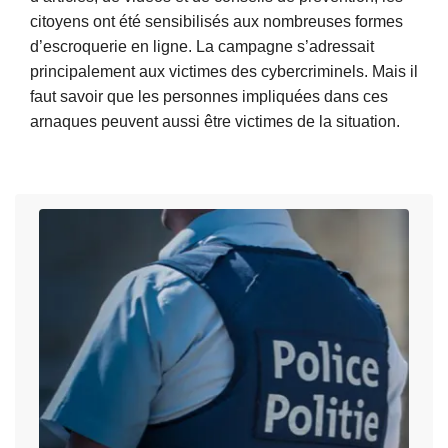
l
citoyens ont été sensibilisés aux nombreuses formes
i
d’escroquerie en ligne. La campagne s’adressait
c
principalement aux victimes des cybercriminels. Mais il
e
faut savoir que les personnes impliquées dans ces
F
arnaques peuvent aussi être victimes de la situation.
é
L
d
i
é
r
r
e
a
l
l
a
e
s
a
u
r
i
r
t
ê
e
t
à
e