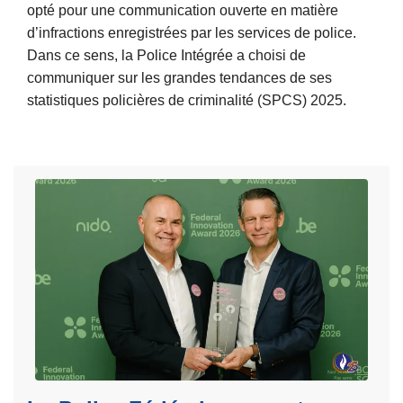
n
opté pour une communication ouverte en matière
s
s
d
d’infractions enregistrées par les services de police.
o
u
e
Dans ce sens, la Police Intégrée a choisi de
c
l
i
communiquer sur les grandes tendances de ses
i
t
n
statistiques policières de criminalité (SPCS) 2025.
a
a
t
u
t
L
e
x
s
i
r
,
r
n
l
e
a
a
l
t
P
a
i
o
s
o
l
u
n
i
i
a
c
t
l
e
e
e
F
à
d
é
p