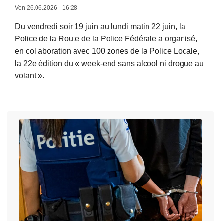
ê
e
o
Ven 26.06.2026 - 16:28
t
f
s
Du vendredi soir 19 juin au lundi matin 22 juin, la
é
r
#
Police de la Route de la Police Fédérale a organisé,
à
a
S
en collaboration avec 100 zones de la Police Locale,
s
u
C
la 22e édition du « week-end sans alcool ni drogue au
o
d
A
volant ».
n
e
M
r
o
–
L
e
r
A
i
t
g
u
r
o
a
l
e
u
n
e
l
r
i
n
a
d
s
d
s
e
é
e
u
D
e
m
i
u
à
a
t
b
l
i
e