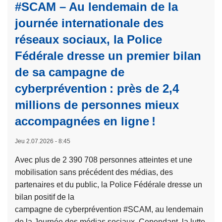
é
#SCAM – Au lendemain de la
e
o
e
s
journée internationale des
s
s
d
U
réseaux sociaux, la Police
d
e
n
a
Fédérale dresse un premier bilan
l
c
n
a
de sa campagne de
h
s
t
cyberprévention : près de 2,4
e
l
r
f
e
millions de personnes mieux
a
d
c
accompagnées en ligne !
i
'
a
t
u
d
Jeu 2.07.2026 - 8:45
e
n
r
d
Avec plus de 2 390 708 personnes atteintes et une
e
e
e
mobilisation sans précédent des médias, des
b
d
s
partenaires et du public, la Police Fédérale dresse un
a
’
ê
bilan positif de la
n
u
t
campagne de cyberprévention #SCAM, au lendemain
d
n
r
de la Journée des médias sociaux. Cependant, la lutte