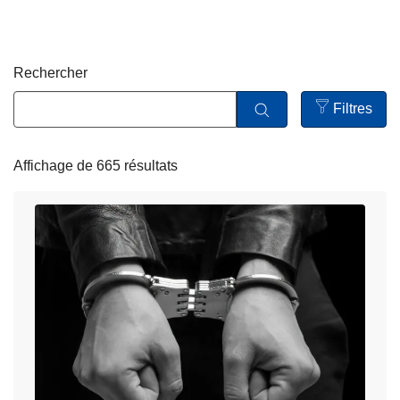
e
c
i
p
Rechercher
a
l
Filtres
Open
filters
Affichage de 665 résultats