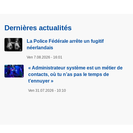
e
e
u
G
r
p
s
i
r
i
r
u
t
a
m
é
i
e
n
Dernières actualités
i
c
v
à
d
n
é
a
p
e
La Police Fédérale arrête un fugitif
e
d
n
r
néerlandais
s
l
e
t
o
V
Ven 7.08.2026 - 16:01
i
n
e
p
i
n
t
« Administrateur système est un métier de
o
l
t
contacts, où tu n’as pas le temps de
e
s
l
e
t’ennuyer »
3
e
r
2
Ven 31.07.2026 - 10:10
s
n
2
à
a
6
L
t
p
i
i
r
è
o
o
g
n