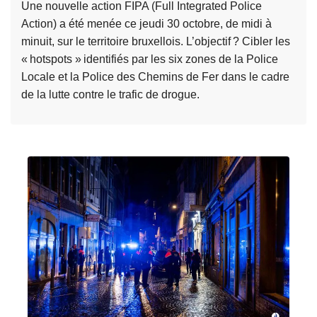
Une nouvelle action FIPA (Full Integrated Police
1
3
à
Action) a été menée ce jeudi 30 octobre, de midi à
2
1
A
minuit, sur le territoire bruxellois. L’objectif ? Cibler les
i
N
« hotspots » identifiés par les six zones de la Police
n
P
Locale et la Police des Chemins de Fer dans le cadre
t
R
de la lutte contre le trafic de drogue.
e
r
L
G
p
i
P
e
r
I
l
e
,
l
l
l
a
a
a
t
s
p
i
u
l
o
i
a
n
t
t
s
e
e
d
à
f