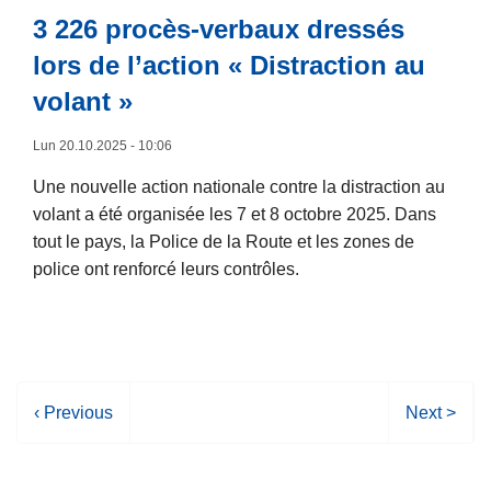
e
r
3 226 procès-verbaux dressés
m
d
o
o
lors de l’action « Distraction au
a
p
b
n
volant »
o
i
s
s
l
l
Lun 20.10.2025 - 10:06
U
i
e
n
Une nouvelle action nationale contre la distraction au
s
c
g
volant a été organisée les 7 et 8 octobre 2025. Dans
é
a
r
tout le pays, la Police de la Route et les zones de
s
d
o
police ont renforcé leurs contrôles.
r
u
L
e
p
i
d
e
r
u
m
e
p
e
P
‹ Previous
P
Next >
l
l
n
a
a
a
a
t
g
g
s
n
c