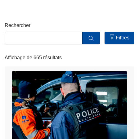
e
c
i
p
Rechercher
a
l
Filtres
Open
filters
Affichage de 665 résultats