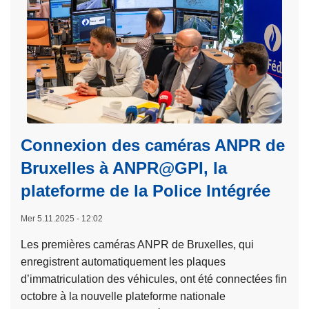
a
i
9
s
o
2
u
n
7
i
i
c
t
n
o
e
t
n
à
e
d
p
r
u
r
Connexion des caméras ANPR de
n
c
o
a
Bruxelles à ANPR@GPI, la
t
p
t
plateforme de la Police Intégrée
e
o
i
u
s
o
Mer 5.11.2025 - 12:02
r
O
n
s
b
Les premières caméras ANPR de Bruxelles, qui
a
c
s
enregistrent automatiquement les plaques
l
o
e
d’immatriculation des véhicules, ont été connectées fin
e
n
r
octobre à la nouvelle plateforme nationale
c
t