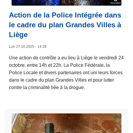
a
p
o
n
r
Action de la Police Intégrée dans
r
s
o
m
le cadre du plan Grandes Villes à
l
p
e
Liège
e
o
d
c
s
e
Lun 27.10.2025 - 14:28
a
N
l
d
o
Une action de contrôle a eu lieu à Liège le vendredi 24
a
r
u
octobre, entre 14h et 22h. La Police Fédérale, la
P
e
v
Police Locale et divers partenaires ont uni leurs forces
o
d
e
dans le cadre du plan Grandes Villes et pour lutter
l
e
l
contre la criminalité liée à la drogue.
i
l
l
c
L
u
e
e
i
t
a
I
r
t
c
n
e
e
t
t
l
c
i