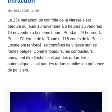
infraction
G
Mer 19.11.2025 - 14:39
r
a
Le 23e marathon de contrôle de la vitesse s’est
n
déroulé du jeudi 13 novembre à 6 heures au vendredi
d
14 novembre à la même heure. Pendant 24 heures, la
e
Police Fédérale de la Route et 118 zones de la Police
a
Locale ont renforcé les contrôles de vitesse sur les
c
routes belges. Comme toujours, les conducteurs
t
pouvaient être flashés soit par des radars fixes
i
automatiques, soit par des radars mobiles en présence
o
de policiers.
n
L
d
i
e
r
c
e
o
l
n
a
t