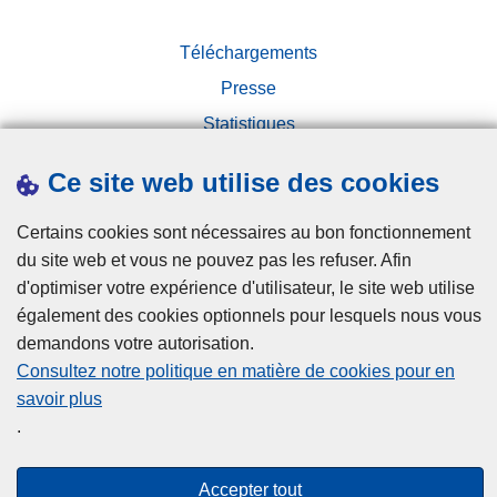
c
e
a
è
Téléchargements
l
s
d
Presse
-
é
v
Statistiques
m
e
Campagnes
a
r
Ce site web utilise des cookies
n
b
t
a
Certains cookies sont nécessaires au bon fonctionnement
e
u
du site web et vous ne pouvez pas les refuser. Afin
l
x
d'optimiser votre expérience d'utilisateur, le site web utilise
é
d
également des cookies optionnels pour lesquels nous vous
a
Disclaimer
r
demandons votre autorisation.
p
e
Consultez notre politique en matière de cookies pour en
Privacy
r
s
savoir plus
Cookies
è
s
.
s
Accessibilité
é
d
s
Accepter tout