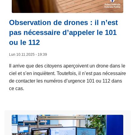
e
p
t
r
e
o
Observation de drones : il n’est
s
p
s
pas nécessaire d’appeler le 101
o
e
s
ou le 112
:
J
4
Lun 10.11.2025 - 19:39
o
,
u
Il arrive que des citoyens aperçoivent un drone dans le
1
r
ciel et s’en inquiètent. Toutefois, il n’est pas nécessaire
4
n
de contacter les numéros d’urgence 101 ou 112 dans
é
ce cas.
d
e
e
L
d
s
i
'
1
r
a
1
e
c
4
l
t
5