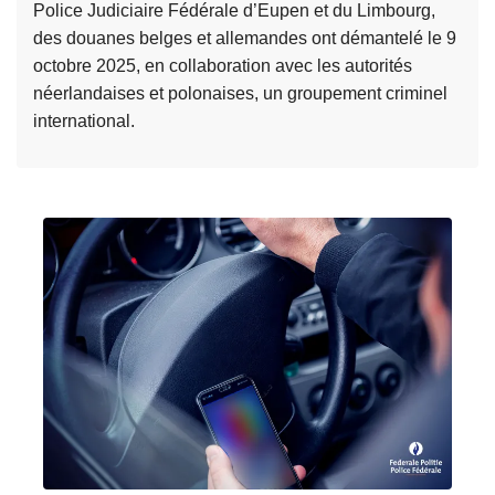
n
Police Judiciaire Fédérale d’Eupen et du Limbourg,
p
p
d
des douanes belges et allemandes ont démantelé le 9
é
l
e
octobre 2025, en collaboration avec les autorités
f
u
l
néerlandaises et polonaises, un groupement criminel
i
s
a
international.
a
d
P
L
n
e
o
i
t
2
l
r
s
0
i
e
à
0
c
l
C
p
e
a
h
o
I
s
a
l
n
u
r
i
t
i
l
c
é
t
e
i
g
e
r
e
r
à
o
r
é
p
i
s