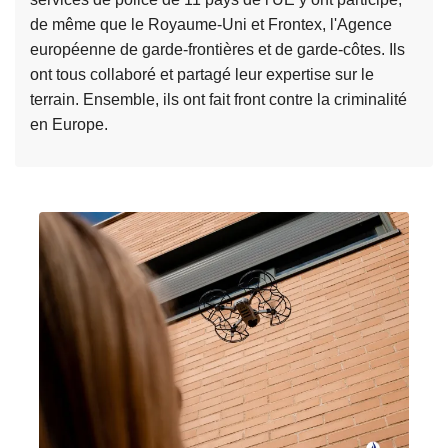
o
o
de même que le Royaume-Uni et Frontex, l'Agence
n
n
européenne de garde-frontières et de garde-côtes. Ils
t
d
ont tous collaboré et partagé leur expertise sur le
i
e
terrain. Ensemble, ils ont fait front contre la criminalité
è
c
en Europe.
r
o
e
L
n
f
i
t
r
r
r
a
e
ô
n
l
l
c
a
e
o
s
d
-
u
e
b
i
l
e
t
a
l
e
v
g
à
i