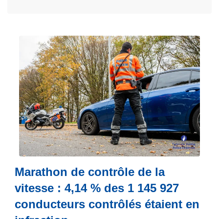
L
i
r
e
l
a
s
u
i
t
e
à
p
r
Marathon de contrôle de la
o
vitesse : 4,14 % des 1 145 927
p
conducteurs contrôlés étaient en
o
s