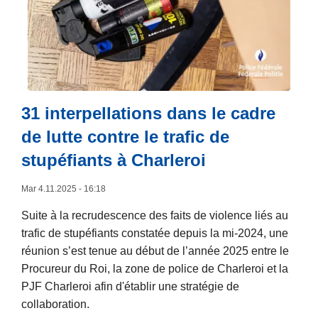
r
’
a
o
a
e
g
s
c
s
é
C
t
t
e
o
i
p
s
n
o
a
:
n
n
31 interpellations dans le cadre
s
u
e
n
de lutte contre le trafic de
n
x
é
v
i
stupéfiants à Charleroi
c
é
o
e
r
n
Mar 4.11.2025 - 16:18
s
i
d
Suite à la recrudescence des faits de violence liés au
s
t
e
trafic de stupéfiants constatée depuis la mi-2024, une
a
a
s
réunion s’est tenue au début de l’année 2025 entre le
i
b
c
Procureur du Roi, la zone de police de Charleroi et la
r
l
a
PJF Charleroi afin d'établir une stratégie de
e
e
m
collaboration.
d
s
é