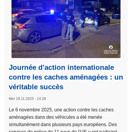
s
r
u
ô
i
l
t
e
e
i
à
n
p
t
r
é
o
g
Journée d'action internationale
p
r
contre les caches aménagées : un
o
é
véritable succès
s
e
M
à
Mer 19.11.2025 - 14:28
a
l
r
Le 6 novembre 2025, une action contre les caches
a
a
aménagées dans des véhicules a été menée
f
t
simultanément dans plusieurs pays européens. Des
r
h
services de police de 11 pays de l'UE y ont participé,