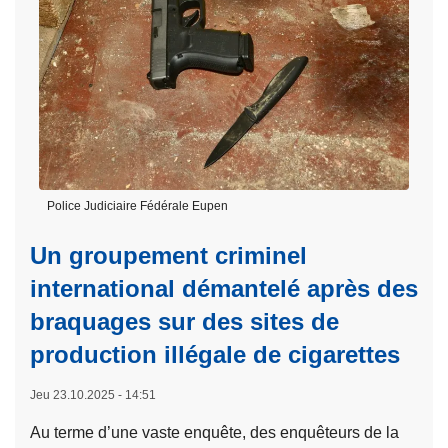
é
a
o
o
g
s
n
n
r
u
t
F
é
i
r
I
e
t
e
P
e
l
A
à
e
à
p
t
B
r
Police Judiciaire Fédérale Eupen
r
r
o
a
u
Un groupement criminel
p
f
x
o
international démantelé après des
i
e
s
braquages sur des sites de
c
l
A
d
l
production illégale de cigarettes
c
e
e
t
s
s
Jeu 23.10.2025 - 14:51
i
t
o
Au terme d’une vaste enquête, des enquêteurs de la
u
: